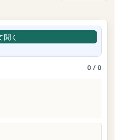
て聞く
0 / 0