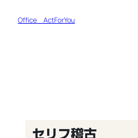
内
容
Office ActForYou
を
ス
キ
ッ
プ
セリフ稽古